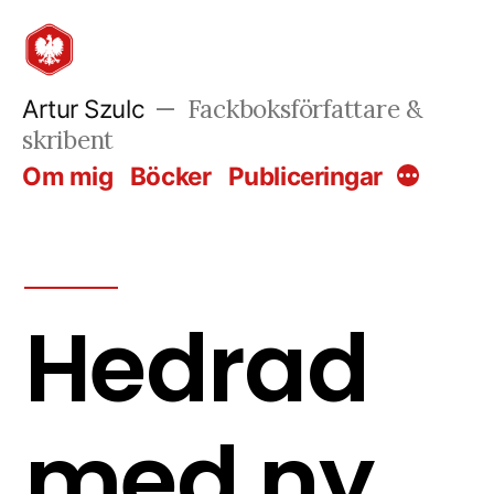
Hoppa
till
innehåll
Fackboksförfattare &
Artur Szulc
skribent
Om mig
Böcker
Publiceringar
Mer
Hedrad
med ny