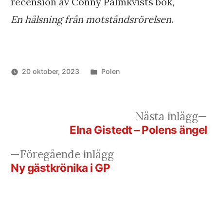
recension av Conny Palmkvists bok,
En hälsning från motståndsrörelsen
.
Publicerat
20 oktober, 2023
Polen
i
N
Nästa inlägg
in
Elna Gistedt – Polens ängel
Inläggsnavigering
Föregående
Föregående inlägg
inlägg:
Ny gästkrönika i GP