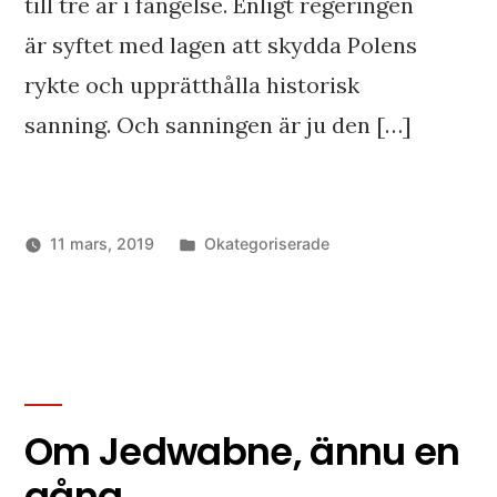
till tre år i fängelse. Enligt regeringen
är syftet med lagen att skydda Polens
rykte och upprätthålla historisk
sanning. Och sanningen är ju den […]
Publicerat
11 mars, 2019
Okategoriserade
i
Om Jedwabne, ännu en
gång