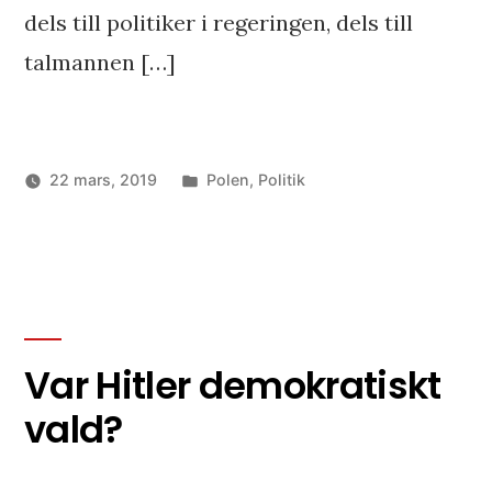
dels till politiker i regeringen, dels till
talmannen […]
Publicerat
22 mars, 2019
Polen
,
Politik
i
Var Hitler demokratiskt
vald?