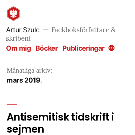
Hoppa
till
innehåll
Fackboksförfattare &
Artur Szulc
skribent
Om mig
Böcker
Publiceringar
Mer
Månatliga arkiv:
mars 2019
Antisemitisk tidskrift i
sejmen