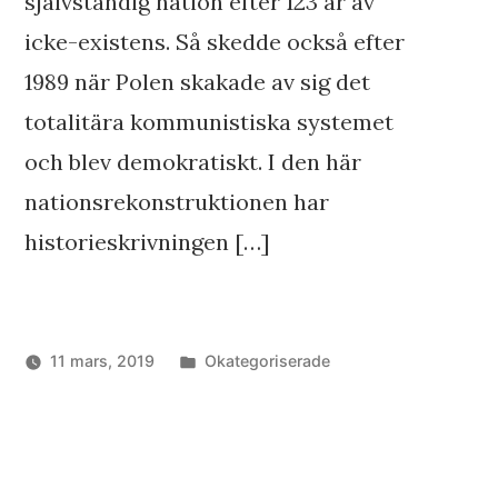
självständig nation efter 123 år av
icke-existens. Så skedde också efter
1989 när Polen skakade av sig det
totalitära kommunistiska systemet
och blev demokratiskt. I den här
nationsrekonstruktionen har
historieskrivningen […]
Publicerat
11 mars, 2019
Okategoriserade
i