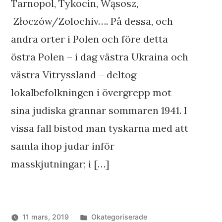
Tarnopol, Tykocin, Wąsosz,
Złoczów/Zolochiv…. På dessa, och
andra orter i Polen och före detta
östra Polen – i dag västra Ukraina och
västra Vitryssland – deltog
lokalbefolkningen i övergrepp mot
sina judiska grannar sommaren 1941. I
vissa fall bistod man tyskarna med att
samla ihop judar inför
masskjutningar; i […]
Publicerat
11 mars, 2019
Okategoriserade