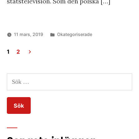
statstelevision. Som den polska […]
Publicerat
11 mars, 2019
Okategoriserade
i
1
2
Inläggsnavigering
Sök
efter: