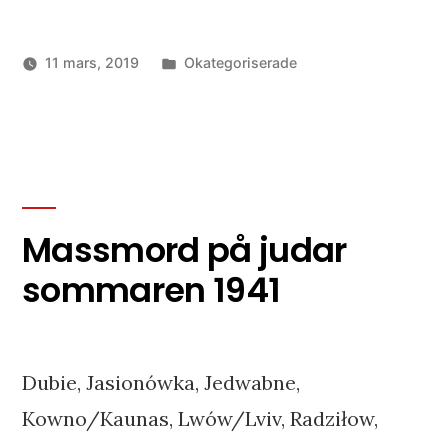
Publicerat
11 mars, 2019
Okategoriserade
i
Massmord på judar
sommaren 1941
Dubie, Jasionówka, Jedwabne,
Kowno/Kaunas, Lwów/Lviv, Radziłow,