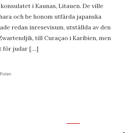
konsulatet i Kaunas, Litauen. De ville
ihara och be honom utfärda japanska
hade redan inresevisum, utställda av den
wartendjik, till Curaçao i Karibien, men
 för judar […]
t
Polen