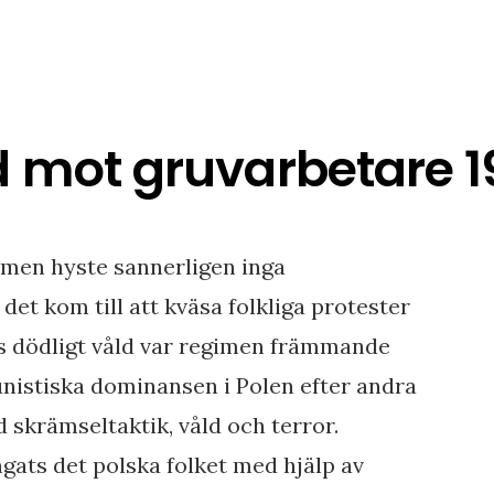
d mot gruvarbetare 1
men hyste sannerligen inga
et kom till att kväsa folkliga protester
s dödligt våld var regimen främmande
istiska dominansen i Polen efter andra
 skrämseltaktik, våld och terror.
ts det polska folket med hjälp av