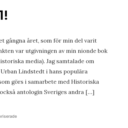
1!
t gångna året, som för min del varit
nkten var utgivningen av min nionde bok
storiska media). Jag samtalade om
 Urban Lindstedt i hans populära
 som görs i samarbete med Historiska
 också antologin Sveriges andra […]
at
riserade