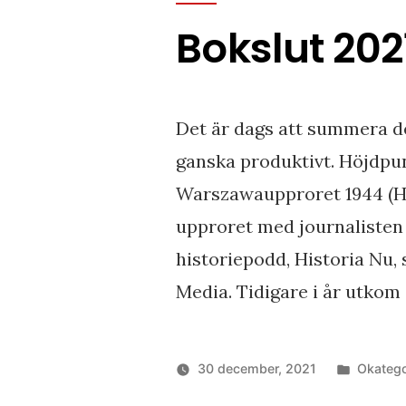
Bokslut 202
Det är dags att summera de
ganska produktivt. Höjdpu
Warszawaupproret 1944 (Hi
upproret med journalisten
historiepodd, Historia Nu,
Media. Tidigare i år utkom
Publicer
30 december, 2021
Okatego
i