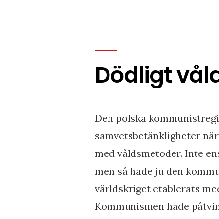
Dödligt vål
Den polska kommunistregi
samvetsbetänkligheter när d
med våldsmetoder. Inte en
men så hade ju den kommun
världskriget etablerats med
Kommunismen hade påtvinga