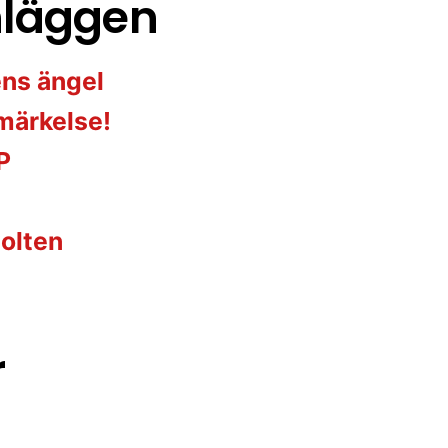
nläggen
ens ängel
märkelse!
P
olten
r