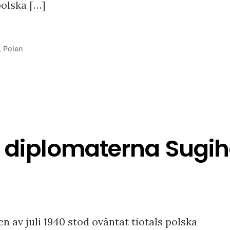
polska […]
at
,
Polen
diplomaterna Sugih
 av juli 1940 stod oväntat tiotals polska