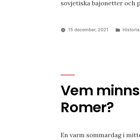
sovjetiska bajonetter och 
Publicer
15 december, 2021
Historia
i
Vem minns 
Romer?
En varm sommardag i mitten