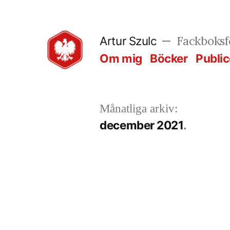
Hoppa
till
Fackboksfö
Artur Szulc
innehåll
Om mig
Böcker
Public
Månatliga arkiv:
december 2021