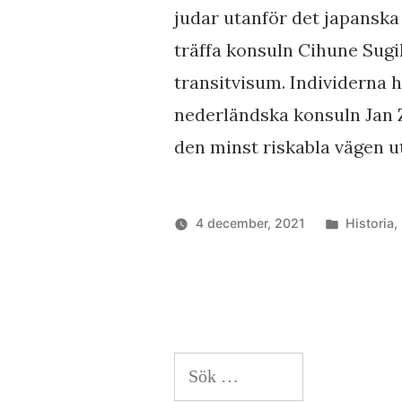
judar utanför det japanska 
träffa konsuln Cihune Sug
transitvisum. Individerna 
nederländska konsuln Jan Z
den minst riskabla vägen ut
Publicera
4 december, 2021
Historia
,
i
Sök
efter: