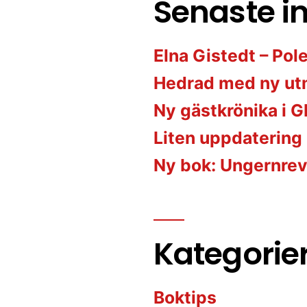
Senaste i
Elna Gistedt – Pol
Hedrad med ny ut
Ny gästkrönika i G
Liten uppdatering
Ny bok: Ungernrev
Kategorie
Boktips